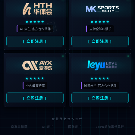
🃏
★★★★★
★★★★★
AC米兰 官方合作伙伴
支持全球IP娱乐
[ 立即注册 ]
[ 立即注册 ]
★★★★★
★★★★★
业内最高赔率
国际米兰 官方合作伙伴
[ 立即注册 ]
[ 立即注册 ]
全球战略合作伙伴
皇家马德里
AC米兰
国际米兰
2026美加墨世界杯