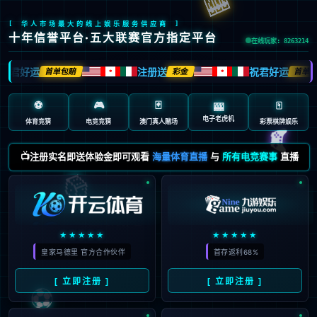
[ 华人市场最大的线上娱乐服务供应商 ]
十年信誉平台·五大联赛官方指定平台
在线玩家: 8263214
祝君好运
注册送
祝君好运
首单包赔
彩金
首单包
🍁
🍁
⚽
🎮
🃏
🀄️
🎰
电子老虎机
体育竞猜
电竞竞猜
澳门真人赌场
彩票棋牌娱乐
🎮
📺注册实名即送体验金即可观看
海量体育直播
与
所有电竞赛事
直播
🎲
★★★★★
★★★★★
皇家马德里 官方合作伙伴
首存返利68%
⚽
[ 立即注册 ]
[ 立即注册 ]